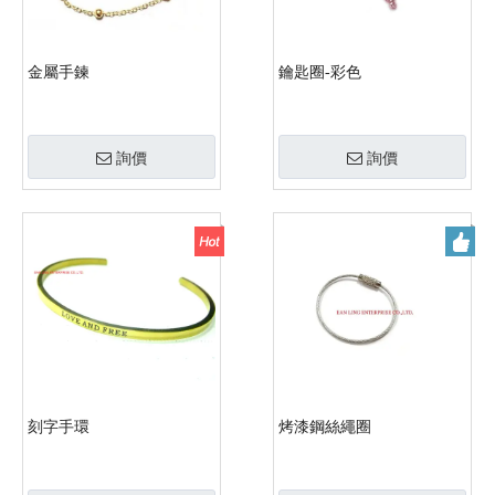
金屬手鍊
鑰匙圈-彩色
詢價
詢價
刻字手環
烤漆鋼絲繩圈