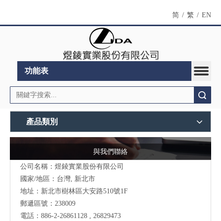
简
/
繁
/
EN
功能表
搜索
產品類別
與我們聯絡
公司名稱：煜錂實業股份有限公司
國家/地區：台灣, 新北市
地址：
新北市樹林區大安路510號
1F
郵遞區號：238009
電話：886-2-26861128 , 26829473