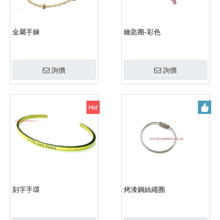
金屬手鍊
鑰匙圈-彩色
詢價
詢價
刻字手環
烤漆鋼絲繩圈