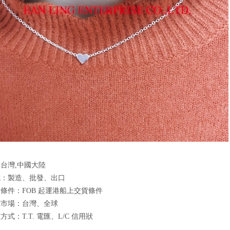
台灣,中國大陸
式：製造、批發、出口
條件：FOB 起運港船上交貨條件
標市場：台灣、全球
式：T.T. 電匯、L/C 信用狀