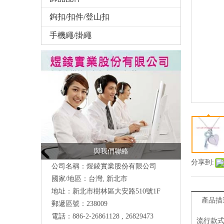
鉤扣/扣件/登山扣
手機繩/掛繩
與我們聯絡
分享到:
公司名稱：煜錂實業股份有限公司
國家/地區：台灣, 新北市
地址：
新北市樹林區大安路510號
1F
產品描
郵遞區號：238009
電話：886-2-26861128 , 26829473
流行款式