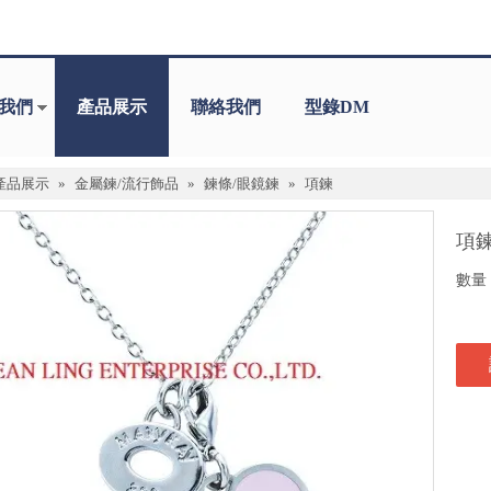
我們
產品展示
聯絡我們
型錄DM
產品展示
»
金屬鍊/流行飾品
»
鍊條/眼鏡鍊
»
項鍊
項
數量