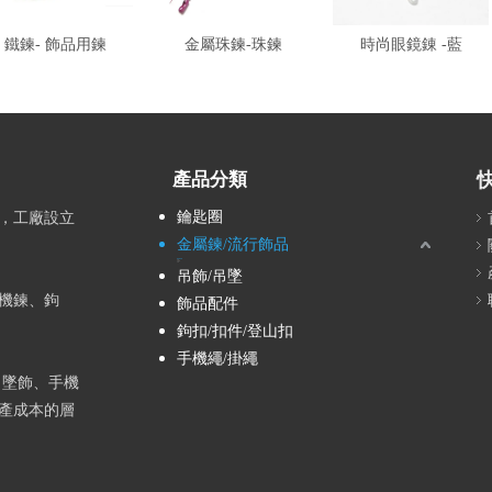
鐵鍊- 飾品用鍊
金屬珠鍊-珠鍊
時尚眼鏡錬 -藍
產品分類
鑰匙圈
北，工廠設立
金屬鍊/流行飾品
鍊條/眼鏡鍊
項鍊
手腳鍊
耳環
吊飾/吊墜
機鍊、鉤
飾品配件
鉤扣/扣件/登山扣
手機繩/掛繩
、墜飾、手機
產成本的層