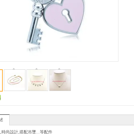
述
,時尚設計,搭配吊墜...等配件