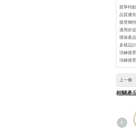
競爭特
品質優良
接受獨特
適用於促
環保產品
多樣設
項鍊接受
項鍊接受
上一條:
相關產