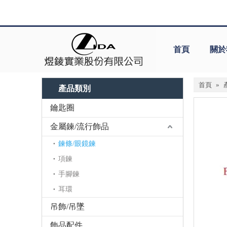
首頁
關於
首頁
»
產品類別
鑰匙圈
金屬鍊/流行飾品
鍊條/眼鏡鍊
項鍊
手腳鍊
耳環
吊飾/吊墜
飾品配件