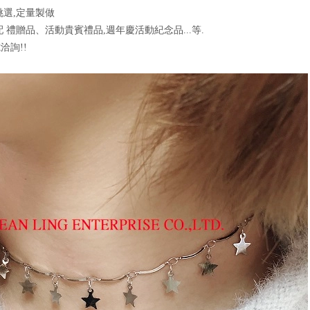
挑選,定量製做
配 禮贈品、活動貴賓禮品,週年慶活動紀念品...等.
洽詢!!