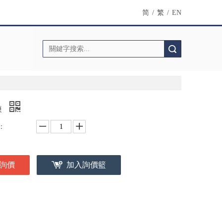
简
/
繁
/
EN
搜索
鍊
：
詢價
加入詢價籃