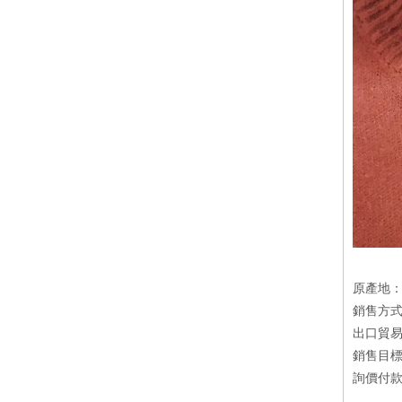
原產地：
銷售方
出口貿易
銷售目
詢價付款方