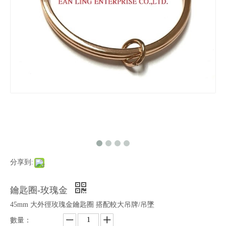
分享到:
鑰匙圈-玫瑰金
45mm 大外徑玫瑰金鑰匙圈 搭配較大吊牌/吊墜
數量：