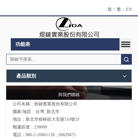
简
/
繁
/
EN
功能表
搜索
產品類別
與我們聯絡
公司名稱：煜錂實業股份有限公司
國家/地區：台灣, 新北市
地址：
新北市樹林區大安路510號
1F
郵遞區號：238009
電話：886-2-26861128 , 26829473