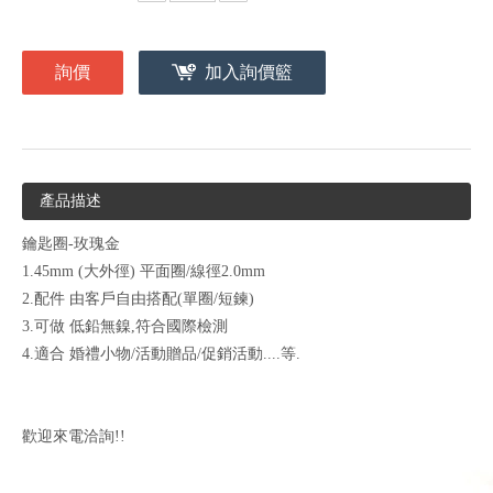
詢價
加入詢價籃
產品描述
鑰匙圈-玫瑰金
1.45mm (大外徑) 平面圈/線徑2.0mm
2.配件 由客戶自由搭配(單圈/短鍊)
3.可做 低鉛無鎳,符合國際檢測
4.適合 婚禮小物/活動贈品/促銷活動....等.
歡迎來電洽詢!!