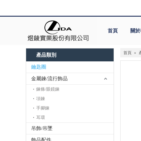
首頁
關於
首頁
»
產品類別
鑰匙圈
金屬鍊/流行飾品
鍊條/眼鏡鍊
項鍊
手腳鍊
耳環
吊飾/吊墜
飾品配件