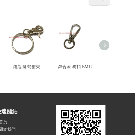
鑰匙圈-螃蟹夾
鋅合金-狗扣 BM17
客製化-合金圈
快速鏈結
首頁
關於我們