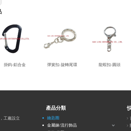
品
掛鈎-鋁合金
彈簧扣-旋轉尾環
龍蝦扣-圓頭
產品分類
鑰匙圈
北，工廠設立
金屬鍊/流行飾品