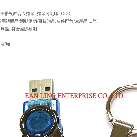
圈搭配鋅合金扣頭, 扣頭可刻印LOGO,
用禮贈品/活動促銷/百貨贈品/皮件配飾/3c產品....等.
無鎳, 符合國際檢測.
洽詢!!