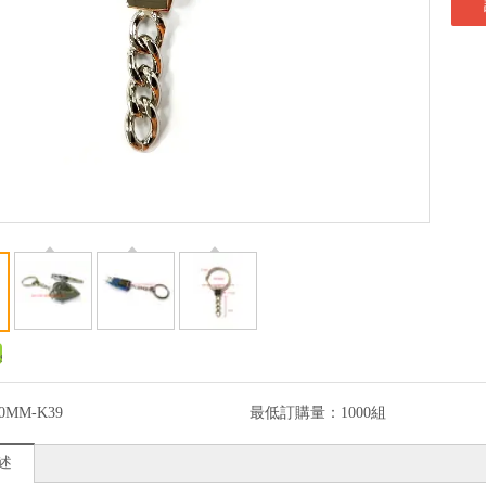
0MM-K39
最低訂購量：
1000組
述