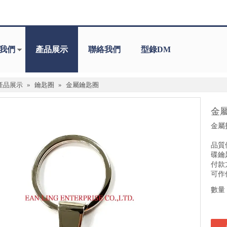
我們
產品展示
聯絡我們
型錄DM
產品展示
»
鑰匙圈
»
金屬鑰匙圈
金
金屬
品質
碟鑰
付款方
可作
數量