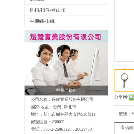
鉤扣/扣件/登山扣
手機繩/掛繩
與我們聯絡
分享到:
公司名稱：煜錂實業股份有限公司
國家/地區：台灣, 新北市
型號：
3
地址：
新北市樹林區大安路510號
1F
郵遞區號：238009
產品描
電話：886-2-26861128 , 26829473