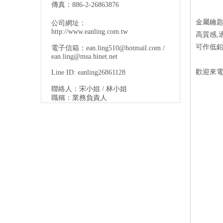
傳真：886-2-26863876
金屬鑰匙
公司網址：
http://www.eanling.com.tw
高質感,適
可作低鉛
電子信箱：
ean.ling510@hotmail.com
/
ean.ling@msa.hinet.net
歡迎來電
Line ID: eanling26861128
聯絡人：宋小姐 / 林小姐
職稱：業務負責人