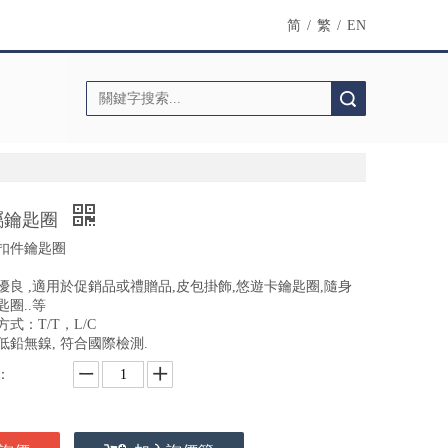
简
/
繁
/
EN
搜索
屬鑰匙圈
扣件鑰匙圈
優良 ,適用於促銷品或禮贈品,皮包掛飾,悠遊卡鑰匙圈,隨身
匙圈..等
式：T/T，L/C
低鉛無鎳, 符合國際檢測.
：